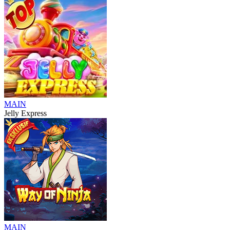
MAIN
Jelly Express
MAIN