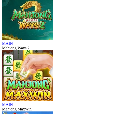
MAIN
Mahjong Ways 2
MAIN
Mahjong MaxWin