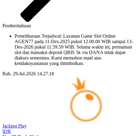
Pemberitahuan
Pemeliharaan Terjadwal: Layanan Game Slot Online
AGEN77 pada 11-Des-2025 pukul 12.00.00 WIB sampai 13-
Des-2026 pukul 11.59.59 WIB. Selama waktu ini, permainan
slot dan transaksi deposit QRIS 5k via DANA tidak dapat
diakses sementara. Kami memohon maaf atas
ketidaknyamanan yang ditimbulkan.
Rab, 29-Jul-2026 14.27.18
Jackpot
Play
IDR