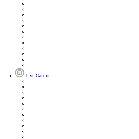
Live Casino