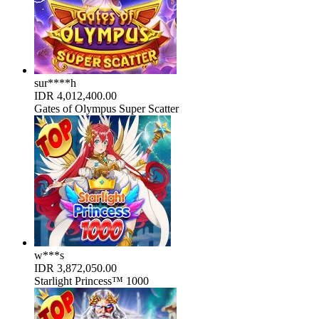
sur****h
IDR
4,012,400.00
Gates of Olympus Super Scatter
w***s
IDR
3,872,050.00
Starlight Princess™ 1000