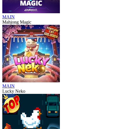
MAIN
Mahjong Magic
MAIN
Lucky Neko