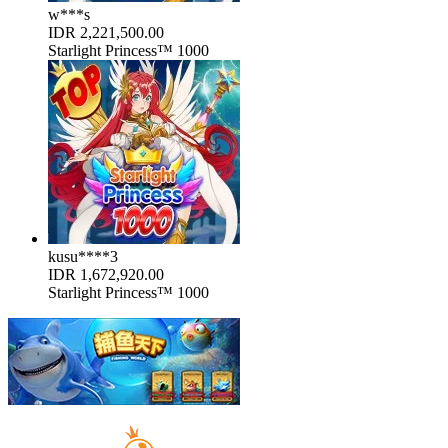
w***s
IDR
2,221,500.00
Starlight Princess™ 1000
kusu****3
IDR
1,672,920.00
Starlight Princess™ 1000