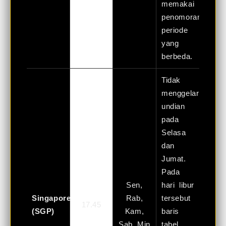
memakai
penomoran
periode
yang
berbeda.
Tidak
menggelar
undian
pada
Selasa
dan
Jumat.
Pada
Sen,
hari libur
Singapore
Rab,
tersebut
17.45
(SGP)
Kam,
baris
Sab, Min
tabel