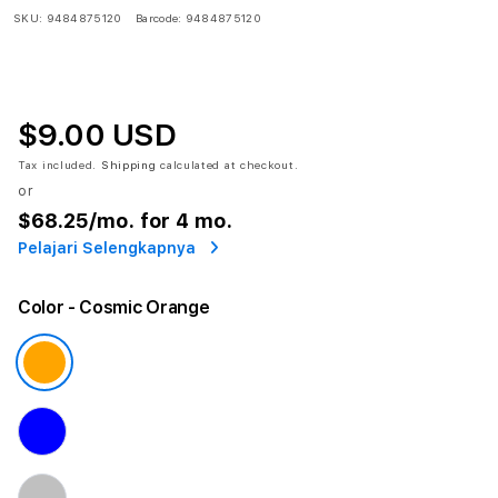
SKU:
9484875120
Barcode:
9484875120
$9.00 USD
Tax included.
Shipping
calculated at checkout.
or
$68.25
/mo. for 4 mo.
Pelajari Selengkapnya
Color
- Cosmic Orange