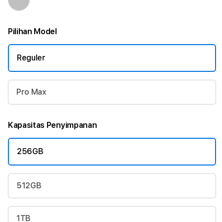
Pilihan Model
Reguler
Pro Max
Kapasitas Penyimpanan
256GB
512GB
1TB