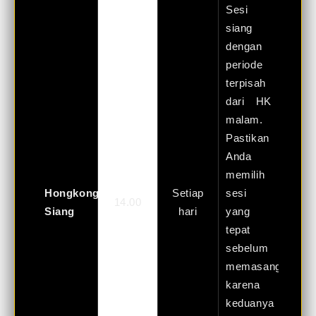
Sesi
siang
dengan
periode
terpisah
dari HK
malam.
Pastikan
Anda
memilih
Hongkong
Setiap
sesi
14.00
Siang
hari
yang
tepat
sebelum
memasang,
karena
keduanya