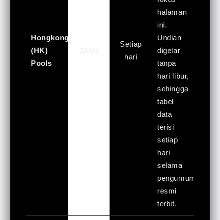
halaman
ini.
Hongkong
Undian
Setiap
(HK)
23.00
digelar
hari
Pools
tanpa
hari libur,
sehingga
tabel
data
terisi
setiap
hari
selama
pengumuman
resmi
terbit.