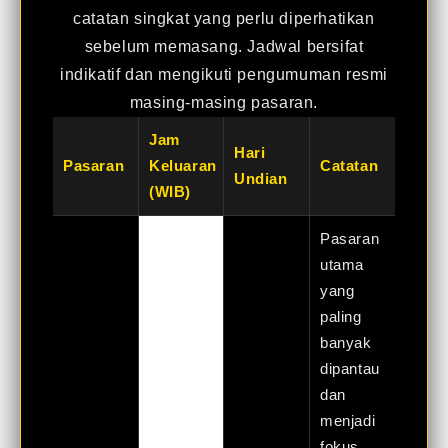
catatan singkat yang perlu diperhatikan
sebelum memasang. Jadwal bersifat
indikatif dan mengikuti pengumuman resmi
masing-masing pasaran.
Jam
Hari
Pasaran
Keluaran
Catatan
Undian
(WIB)
Pasaran
utama
yang
paling
banyak
dipantau
dan
menjadi
fokus