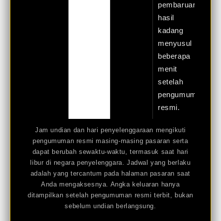
pembaruan
hasil
kadang
menyusul
beberapa
menit
setelah
pengumuman
resmi.
Jam undian dan hari penyelenggaraan mengikuti
pengumuman resmi masing-masing pasaran serta
dapat berubah sewaktu-waktu, termasuk saat hari
libur di negara penyelenggara. Jadwal yang berlaku
adalah yang tercantum pada halaman pasaran saat
Anda mengaksesnya. Angka keluaran hanya
ditampilkan setelah pengumuman resmi terbit, bukan
sebelum undian berlangsung.