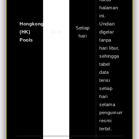
halaman
ini.
Hongkong
Undian
Setiap
(HK)
23.00
digelar
hari
Pools
tanpa
hari libur,
sehingga
tabel
data
terisi
setiap
hari
selama
pengumuman
resmi
terbit.