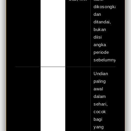
dikosongkan
dan
ditandai,
bukan
diisi
angka
periode
sebelumnya.
Undian
paling
awal
dalam
sehari,
cocok
bagi
yang