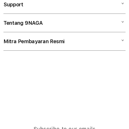
kendali kami dapat memperpanjang
Support
Perpanjangan Garansi
setiap hari pukul 08.00 sampai 21.00 WIB
waktu proses, dan statusnya kami
TABLET & LAPTOP
lewat kanal chat resmi yang tercantum di
informasikan lewat kanal resmi.
Pembelian Korporat
AUDIO & TWS
halaman kontak. Pertanyaan seputar
Tentang 9NAGA
My Account
AUDIO & TWS
SMARTWATCH
jadwal keluaran, status transaksi, dan
Collection & Delivery
Pusat Servis Resmi
kendala akun kami usahakan terjawab
AKSESORIS
Mitra Pembayaran Resmi
About Us
Returns & Exchanges
pada hari yang sama.
Cicilan & Pembayaran
SMART HOME
Alamat & Kontak Kami
Contact Us
Lacak Pesanan
Kenapa Memilih 9NAGA
FAQ
Pemesanan Grosir
Profil Perusahaan
Privacy Policy
Site Terms of Use
Subscribe to our emails