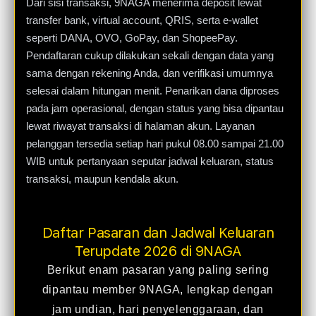
Dari sisi transaksi, 9NAGA menerima deposit lewat
transfer bank, virtual account, QRIS, serta e-wallet
seperti DANA, OVO, GoPay, dan ShopeePay.
Pendaftaran cukup dilakukan sekali dengan data yang
sama dengan rekening Anda, dan verifikasi umumnya
selesai dalam hitungan menit. Penarikan dana diproses
pada jam operasional, dengan status yang bisa dipantau
lewat riwayat transaksi di halaman akun. Layanan
pelanggan tersedia setiap hari pukul 08.00 sampai 21.00
WIB untuk pertanyaan seputar jadwal keluaran, status
transaksi, maupun kendala akun.
Daftar Pasaran dan Jadwal Keluaran
Terupdate 2026 di 9NAGA
Berikut enam pasaran yang paling sering
dipantau member 9NAGA, lengkap dengan
jam undian, hari penyelenggaraan, dan