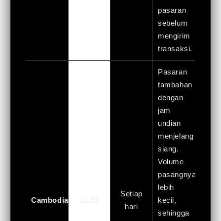
pasaran
sebelum
mengirim
transaksi.
Pasaran
tambahan
dengan
jam
undian
menjelang
siang.
Volume
pasangnya
lebih
Setiap
Cambodia
11.50
kecil,
hari
sehingga