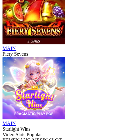
MAIN
Fiery Sevens
MAIN
Starlight Wins
Video Slots Popular