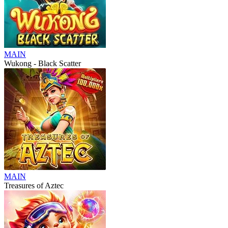
MAIN
Wukong - Black Scatter
MAIN
Treasures of Aztec