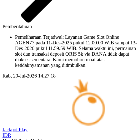
Pemberitahuan
Pemeliharaan Terjadwal: Layanan Game Slot Online
AGEN77 pada 11-Des-2025 pukul 12.00.00 WIB sampai 13-
Des-2026 pukul 11.59.59 WIB. Selama waktu ini, permainan
slot dan transaksi deposit QRIS 5k via DANA tidak dapat
diakses sementara. Kami memohon maaf atas
ketidaknyamanan yang ditimbulkan.
Rab, 29-Jul-2026 14.27.18
Jackpot
Play
IDR