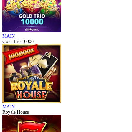
MAIN
Gold Trio 10000
MAIN
Royale House