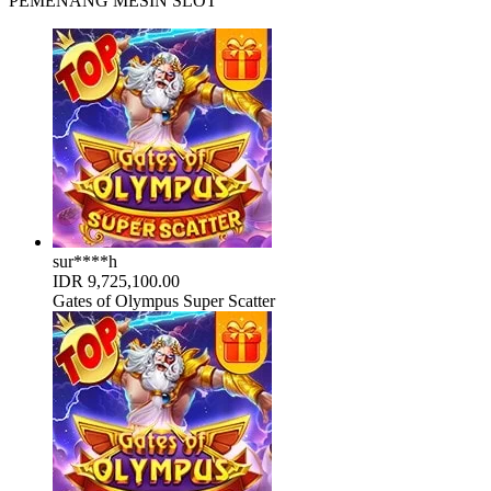
PEMENANG MESIN SLOT
sur****h
IDR
9,725,100.00
Gates of Olympus Super Scatter