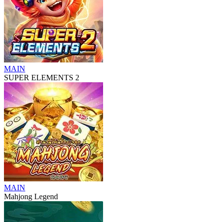
MAIN
SUPER ELEMENTS 2
MAIN
Mahjong Legend