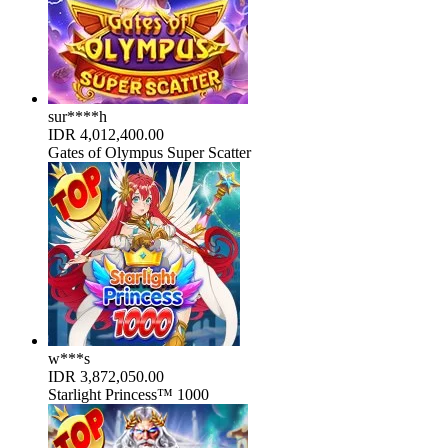
sur****h
IDR
4,012,400.00
Gates of Olympus Super Scatter
w***s
IDR
3,872,050.00
Starlight Princess™ 1000