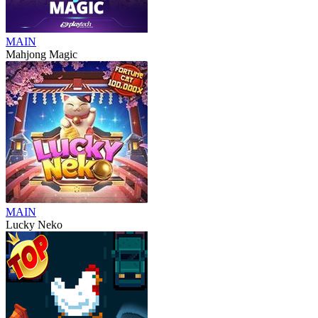
MAIN
Mahjong Magic
MAIN
Lucky Neko