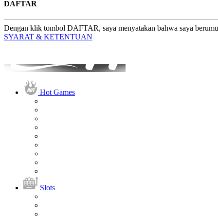
DAFTAR
Dengan klik tombol DAFTAR, saya menyatakan bahwa saya berumur 
SYARAT & KETENTUAN
Hot Games
Slots