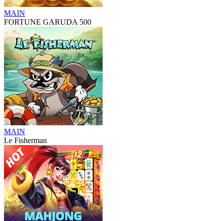
MAIN
FORTUNE GARUDA 500
MAIN
Le Fisherman