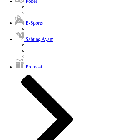
Poker
E-Sports
Sabung Ayam
Promosi