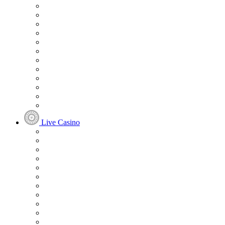
Live Casino