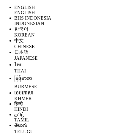
ENGLISH
ENGLISH
BHS INDONESIA
INDONESIAN
한국어
KOREAN
中文
CHINESE
日本語
JAPANESE
ไทย
THAI
မြန်မာစာ
BURMESE
ខេមរភាសា
KHMER
हिन्दी
HINDI
தமிழ்
TAMIL
తెలుగు
TELUGU