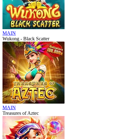
MAIN
Wukong - Black Scatter
MAIN
Treasures of Aztec