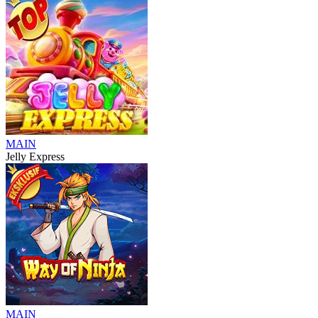
MAIN
Jelly Express
MAIN