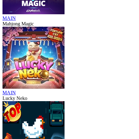
MAIN
Mahjong Magic
MAIN
Lucky Neko