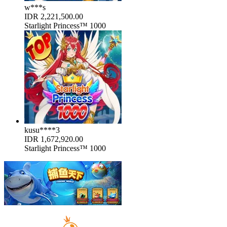
w***s
IDR
2,221,500.00
Starlight Princess™ 1000
kusu****3
IDR
1,672,920.00
Starlight Princess™ 1000