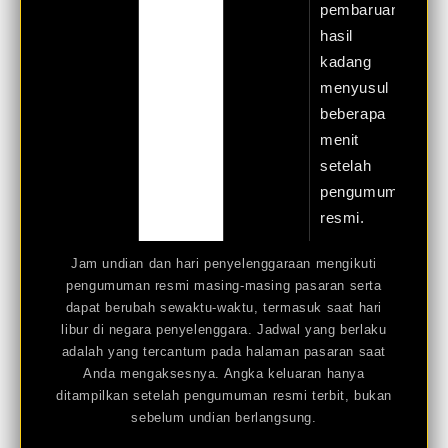
pembaruan
hasil
kadang
menyusul
beberapa
menit
setelah
pengumuman
resmi.
Jam undian dan hari penyelenggaraan mengikuti
pengumuman resmi masing-masing pasaran serta
dapat berubah sewaktu-waktu, termasuk saat hari
libur di negara penyelenggara. Jadwal yang berlaku
adalah yang tercantum pada halaman pasaran saat
Anda mengaksesnya. Angka keluaran hanya
ditampilkan setelah pengumuman resmi terbit, bukan
sebelum undian berlangsung.