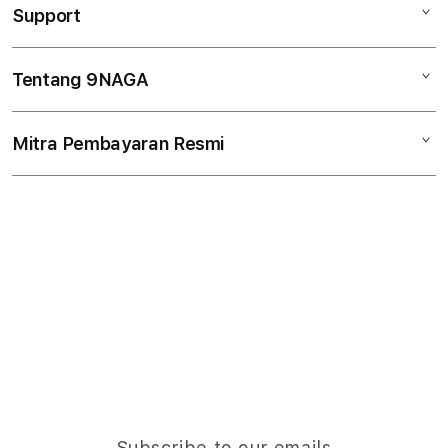
kendali kami dapat memperpanjang
Support
Perpanjangan Garansi
setiap hari pukul 08.00 sampai 21.00 WIB
waktu proses, dan statusnya kami
TABLET & LAPTOP
lewat kanal chat resmi yang tercantum di
informasikan lewat kanal resmi.
Pembelian Korporat
AUDIO & TWS
halaman kontak. Pertanyaan seputar
Tentang 9NAGA
My Account
AUDIO & TWS
SMARTWATCH
jadwal keluaran, status transaksi, dan
Collection & Delivery
Pusat Servis Resmi
kendala akun kami usahakan terjawab
AKSESORIS
Mitra Pembayaran Resmi
About Us
Returns & Exchanges
pada hari yang sama.
Cicilan & Pembayaran
SMART HOME
Alamat & Kontak Kami
Contact Us
Lacak Pesanan
Kenapa Memilih 9NAGA
FAQ
Pemesanan Grosir
Profil Perusahaan
Privacy Policy
Site Terms of Use
Subscribe to our emails