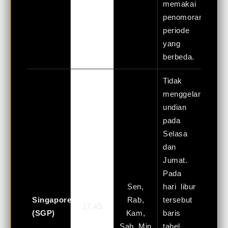
memakai
penomoran
periode
yang
berbeda.
Tidak
menggelar
undian
pada
Selasa
dan
Jumat.
Pada
Sen,
hari libur
Singapore
Rab,
tersebut
17.45
(SGP)
Kam,
baris
Sab, Min
tabel