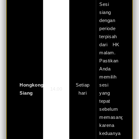
Sesi
siang
dengan
periode
terpisah
dari HK
malam.
Pastikan
Anda
memilih
Hongkong
Setiap
sesi
14.00
Siang
hari
yang
tepat
sebelum
memasang,
karena
keduanya