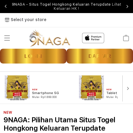
usus
9NAGA - Situs Togel Hongkong Keluaran Terupdate
Lihat
Da
Keluaran HK !
Select your store
Cart
LOGIN
DAFTAR
NEW
NEW
Smartphone 5G
Tablet & Lapto
Mulai Rp1.899.000
Mulai Rp2.749.000
NEW
9NAGA: Pilihan Utama Situs Togel
Hongkong Keluaran Terupdate