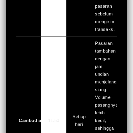
pasaran
sebelum
mengirim
transaksi.
Pasaran
tambahan
dengan
jam
undian
menjelang
siang.
Volume
pasangnya
lebih
Setiap
Cambodia
11.50
kecil,
hari
sehingga