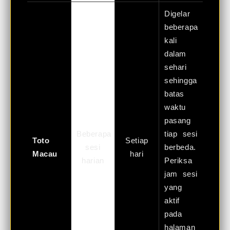
Digelar
beberapa
kali
dalam
sehari
sehingga
batas
waktu
pasang
Beberapa
tiap sesi
Toto
Setiap
sesi
berbeda.
Macau
hari
harian
Periksa
jam sesi
yang
aktif
pada
halaman