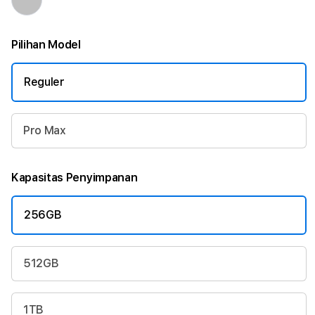
Pilihan Model
Reguler
Pro Max
Kapasitas Penyimpanan
256GB
512GB
1TB