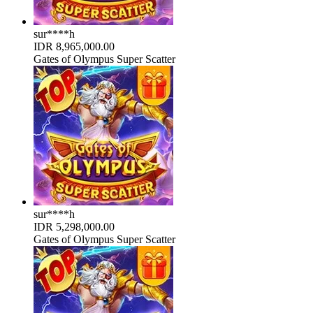
sur****h
IDR
8,965,000.00
Gates of Olympus Super Scatter
sur****h
IDR
5,298,000.00
Gates of Olympus Super Scatter