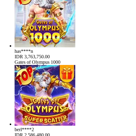
has****n
IDR
3,763,750.00
Gates of Olympus 1000
berl****2
IDR
2,586,480.00