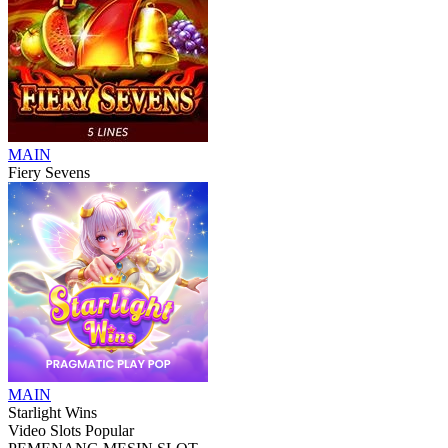
MAIN
Fiery Sevens
MAIN
Starlight Wins
Video Slots Popular