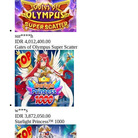
sur****h
IDR
4,012,400.00
Gates of Olympus Super Scatter
w***s
IDR
3,872,050.00
Starlight Princess™ 1000