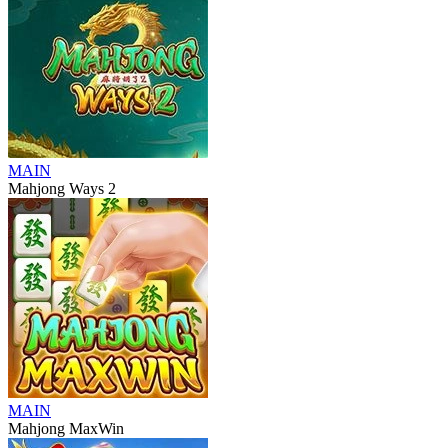
MAIN
Mahjong Ways 2
MAIN
Mahjong MaxWin