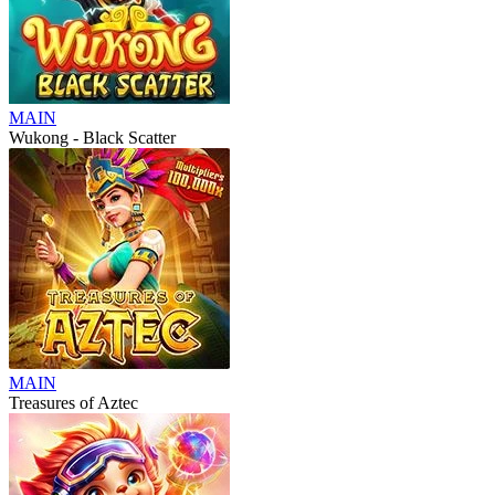
MAIN
Wukong - Black Scatter
MAIN
Treasures of Aztec