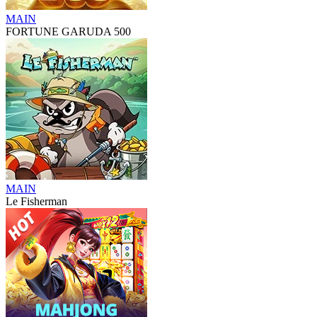
MAIN
FORTUNE GARUDA 500
MAIN
Le Fisherman