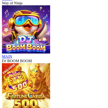
Way of Ninja
MAIN
DJ BOOM BOOM