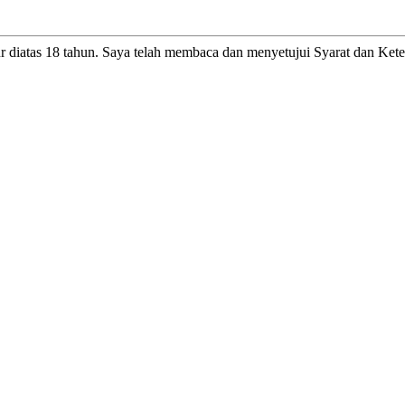
diatas 18 tahun. Saya telah membaca dan menyetujui Syarat dan Ket