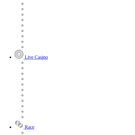
Live Casino
Race