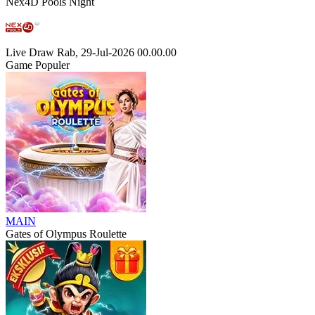
Nex4D Pools Night
Live Draw Rab, 29-Jul-2026 00.00.00
Game Populer
MAIN
Gates of Olympus Roulette