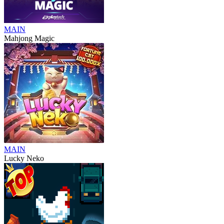
MAIN
Mahjong Magic
MAIN
Lucky Neko