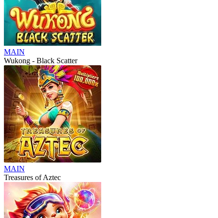
MAIN
Wukong - Black Scatter
MAIN
Treasures of Aztec