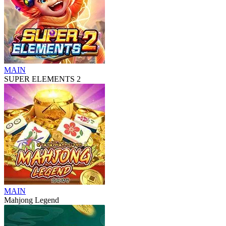
MAIN
SUPER ELEMENTS 2
MAIN
Mahjong Legend