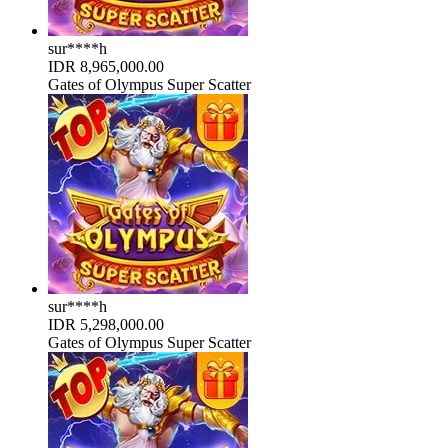
sur****h
IDR
8,965,000.00
Gates of Olympus Super Scatter
sur****h
IDR
5,298,000.00
Gates of Olympus Super Scatter