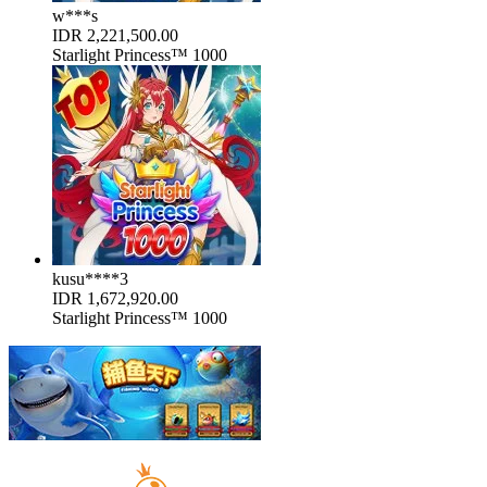
w***s
IDR
2,221,500.00
Starlight Princess™ 1000
kusu****3
IDR
1,672,920.00
Starlight Princess™ 1000