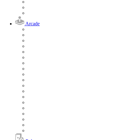
Arcade