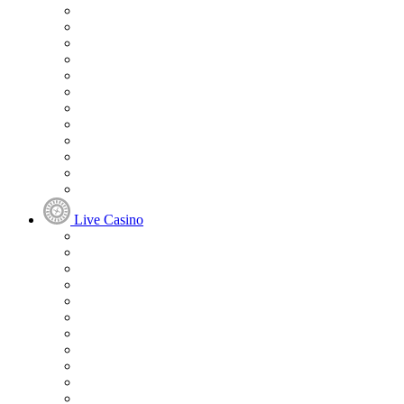
Live Casino