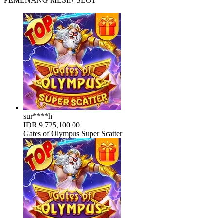
PEMENANG MESIN SLOT
sur****h
IDR
9,725,100.00
Gates of Olympus Super Scatter