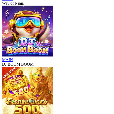
Way of Ninja
MAIN
DJ BOOM BOOM