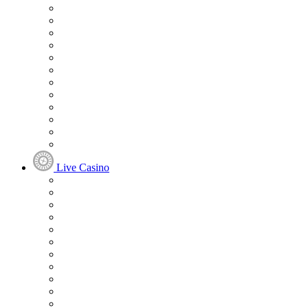
Live Casino