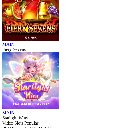
MAIN
Fiery Sevens
MAIN
Starlight Wins
Video Slots Popular