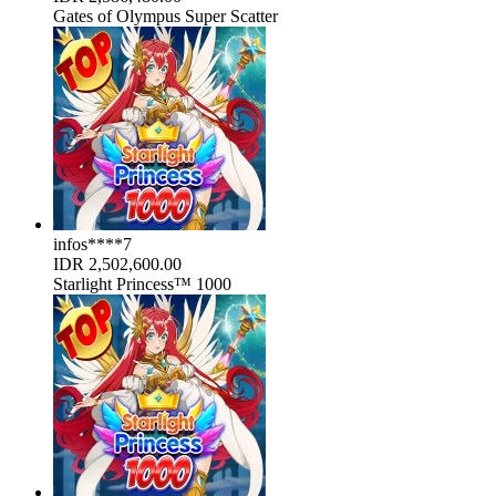
Gates of Olympus Super Scatter
infos****7
IDR
2,502,600.00
Starlight Princess™ 1000