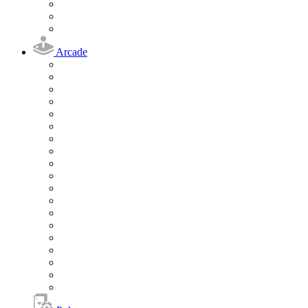
Arcade