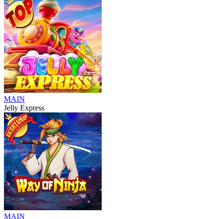
MAIN
Jelly Express
MAIN