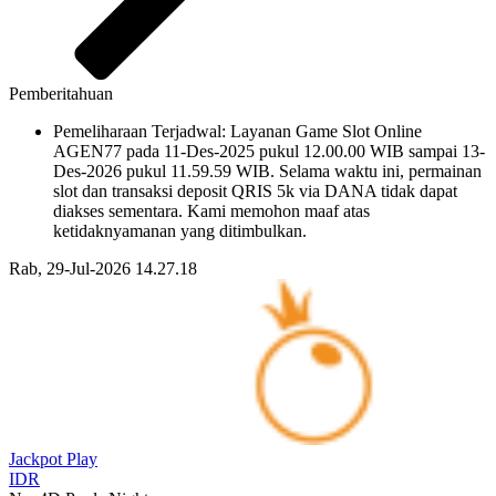
Pemberitahuan
Pemeliharaan Terjadwal: Layanan Game Slot Online
AGEN77 pada 11-Des-2025 pukul 12.00.00 WIB sampai 13-
Des-2026 pukul 11.59.59 WIB. Selama waktu ini, permainan
slot dan transaksi deposit QRIS 5k via DANA tidak dapat
diakses sementara. Kami memohon maaf atas
ketidaknyamanan yang ditimbulkan.
Rab, 29-Jul-2026 14.27.18
Jackpot
Play
IDR