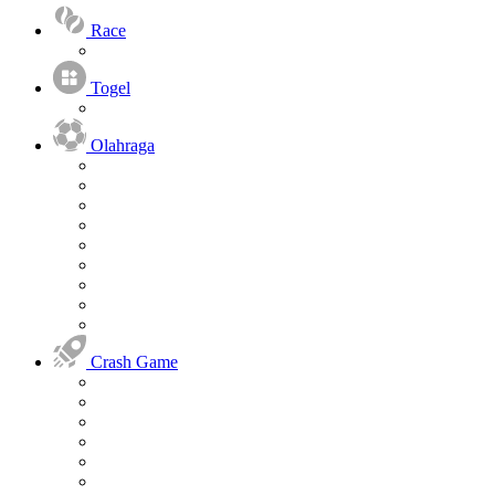
Race
Togel
Olahraga
Crash Game