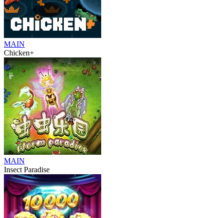
MAIN
Chicken+
MAIN
Insect Paradise