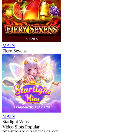
MAIN
Fiery Sevens
MAIN
Starlight Wins
Video Slots Popular