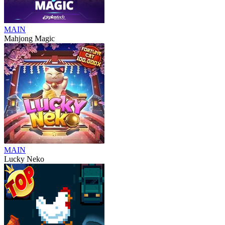
MAIN
Mahjong Magic
MAIN
Lucky Neko