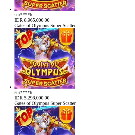
sur****h
IDR
8,965,000.00
Gates of Olympus Super Scatter
sur****h
IDR
5,298,000.00
Gates of Olympus Super Scatter