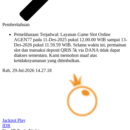
Pemberitahuan
Pemeliharaan Terjadwal: Layanan Game Slot Online
AGEN77 pada 11-Des-2025 pukul 12.00.00 WIB sampai 13-
Des-2026 pukul 11.59.59 WIB. Selama waktu ini, permainan
slot dan transaksi deposit QRIS 5k via DANA tidak dapat
diakses sementara. Kami memohon maaf atas
ketidaknyamanan yang ditimbulkan.
Rab, 29-Jul-2026 14.27.18
Jackpot
Play
IDR