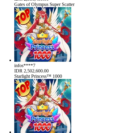
Gates of Olympus Super Scatter
infos****7
IDR
2,502,600.00
Starlight Princess™ 1000