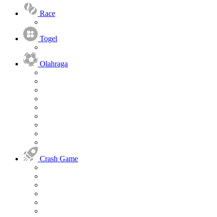
Race
Togel
Olahraga
Crash Game