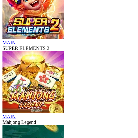
MAIN
SUPER ELEMENTS 2
MAIN
Mahjong Legend