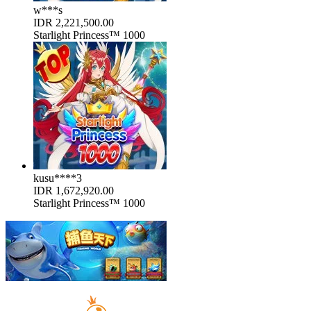
w***s
IDR
2,221,500.00
Starlight Princess™ 1000
kusu****3
IDR
1,672,920.00
Starlight Princess™ 1000