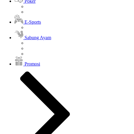
Poker
E-Sports
Sabung Ayam
Promosi