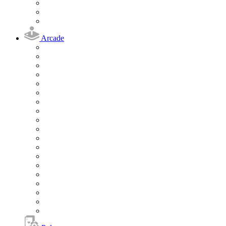
Arcade