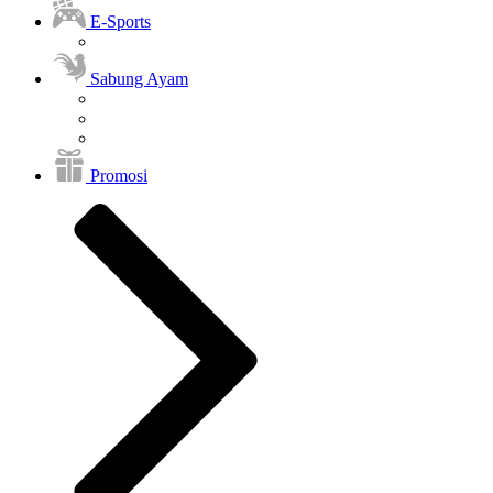
E-Sports
Sabung Ayam
Promosi