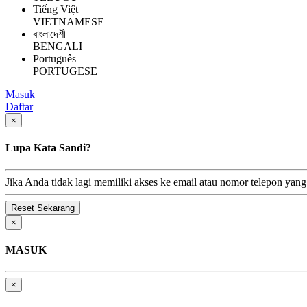
Tiếng Việt
VIETNAMESE
বাংলাদেশী
BENGALI
Português
PORTUGESE
Masuk
Daftar
×
Lupa Kata Sandi?
Jika Anda tidak lagi memiliki akses ke email atau nomor telepon ya
×
MASUK
×