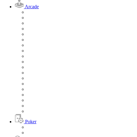
Arcade
Poker